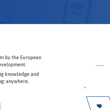
rm by the European
evelopment.
ting knowledge and
ng: anywhere,