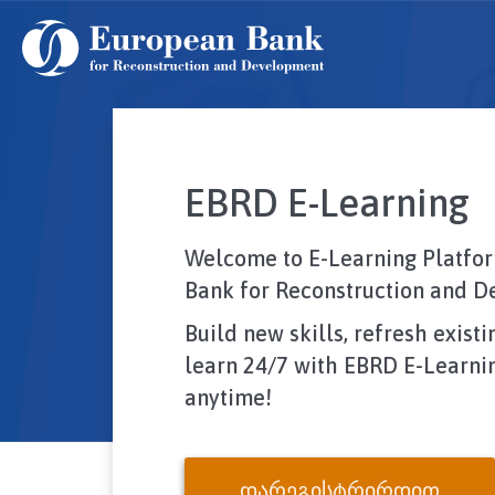
Skip
to
main
content
EBRD E-Learning
Welcome to E-Learning Platfo
Bank for Reconstruction and D
Build new skills, refresh exis
learn 24/7 with EBRD E-Learni
anytime!
ᲓᲐᲠᲔᲒᲘᲡᲢᲠᲘᲠᲓᲘᲗ