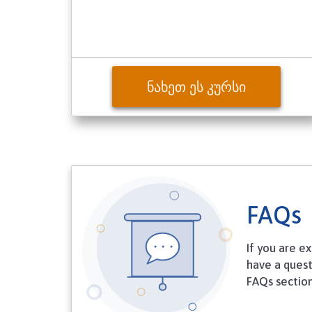
ᲜᲐᲮᲔᲗ ᲔᲡ ᲙᲣᲠᲡᲘ
FAQs
If you are e
have a quest
FAQs section