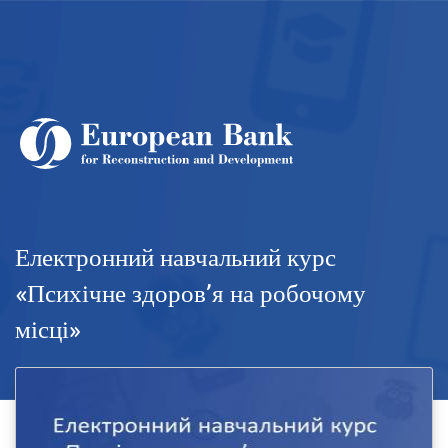
Перейти
до
основного
вмісту
Електронний навчальний курс
«Психічне здоров’я на робочому
місці»