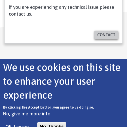
If you are experiencing any technical issue please
contact us.
CONTACT
Footer
EBRD MAIN SITE
We use cookies on this site
COOKIES
to enhance your user
PRIVACY STATEMENT
experience
TERMS
By clicking the Accept button, you agree to us doing so.
No, give me more info
European Bank for Reconstruction and Development ©
OK, I agree
No, thanks