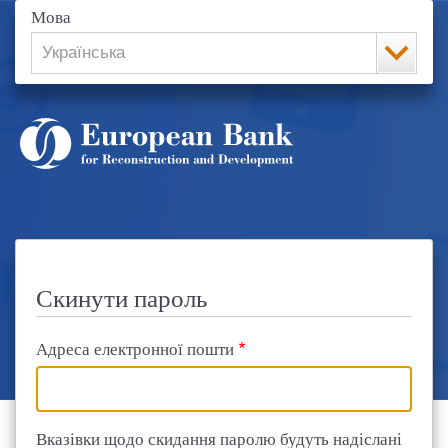
Перейти
Мова
до
Українська
основного
вмісту
Англійська
Русский
Srpski
ქართული ენა
Українська
Turkish
Arabic
Французька
Скинути пароль
Адреса електронної пошти
Вказівки щодо скидання паролю будуть надіслані