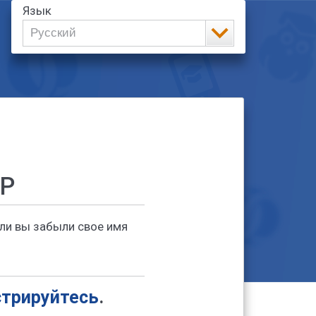
Язык
Русский
Английский
Русский
Сербский
ქართული ენა
Українська
Türkçe
Arabic
Французский
РР
ли вы забыли свое имя
стрируйтесь
.