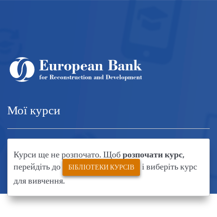
Перейти
до
основного
вмісту
Мої курси
Курси ще не розпочато. Щоб
розпочати курс
,
перейдіть до
і виберіть курс
БІБЛІОТЕКИ КУРСІВ
для вивчення.